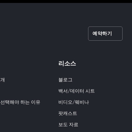
예약하기
리소스
소개
블로그
백서/데이터 시트
q을 선택해야 하는 이유
비디오/웨비나
팟캐스트
보도 자료