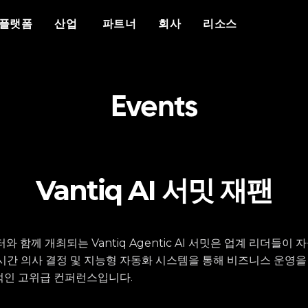
개요
우리가 누구인가
차별화 요소
이벤트
백서
보도 자료
산업
플랫폼
산업
파트너
회사
리소스
플랫폼
Vantiq 소개
에이전틱 AI
이벤트 캘린더
자세한 내용
리소스
공공 안전
데이터 시트
의료
Vantiq을 선택해야 하는 이유
생성형 AI
에이전틱 AI 서밋
반티크와 파트너십을 맺는 이유
현재 파트너 리소스
성공 사례
국방
비디오/웨비나
에너지
교육
사례 연구
우리 팀
실시간 애플리케이
다보스에 있는 반티
커뮤니티 포털
사이버 보안
블로그
증언
경력
Events
이벤트 중심 아키텍처
팟캐스트
Vantiq AI 서밋 재팬
와 함께 개최되는 Vantiq Agentic AI 서밋은 업계 리더들이 
시간 의사 결정 및 지능형 자동화 시스템을 통해 비즈니스 운영을
적인 고위급 컨퍼런스입니다.