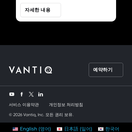
자세한 내용
예약하기
Twitter
YouTube
Facebook
LinkedIn
서비스 이용약관
개인정보 처리방침
ey kardeşimi siktik
© 2026 Vantiq, Inc. 모든 권리 보유.
mobil porno
ve bir yandanda onu nasıl kullanırım
연락처
시작하기
English
(
영어
)
日本語
(
일어
)
한국어