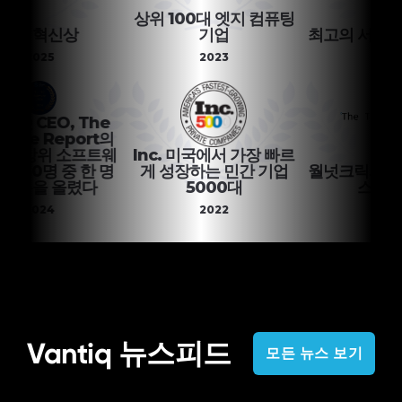
상위 100대 엣지 컴퓨팅
G 혁신상
기업
최고의 서비스형
2025
2023
2020
Q CEO, The
re Report의
 상위 소프트웨
Inc. 미국에서 가장 빠르
 50명 중 한 명
게 성장하는 민간 기업
월넛크릭의 최고
름을 올렸다
5000대
스타트업
2024
2022
2020
Vantiq 뉴스피드
모든 뉴스 보기