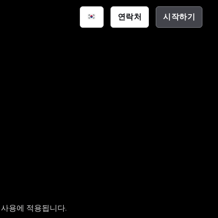
연락처
시작하기
스마트 공간
통신
션
크 하우스
(EDA)
및 사용에 적용됩니다.