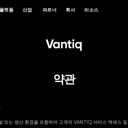
개요
우리가 누구인가
차별화 요소
이벤트
백서
보도 자료
산업
플랫폼
산업
파트너
회사
리소스
플랫폼
Vantiq 소개
에이전틱 AI
이벤트 캘린더
자세한 내용
리소스
공공 안전
데이터 시트
의료
Vantiq을 선택해야 하는 이유
생성형 AI
에이전틱 AI 서밋
반티크와 파트너십을 맺는 이유
현재 파트너 리소스
성공 사례
국방
비디오/웨비나
에너지
교육
사례 연구
우리 팀
실시간 애플리케이
다보스에 있는 반티
커뮤니티 포털
사이버 보안
블로그
증언
경력
Vantiq
이벤트 중심 아키텍처
팟캐스트
약관
8
발 또는 생산 환경을 포함하여 고객의 VANTIQ 서비스 액세스 