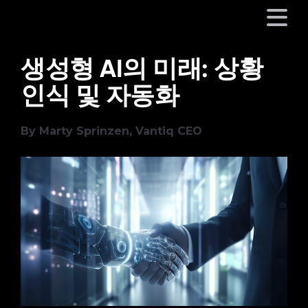
생성형 AI의 미래: 상황
플랫폼
인식 및 자동화
산업
By Marty Sprinzen, Vantiq CEO
파트너
회사
리소스
언어