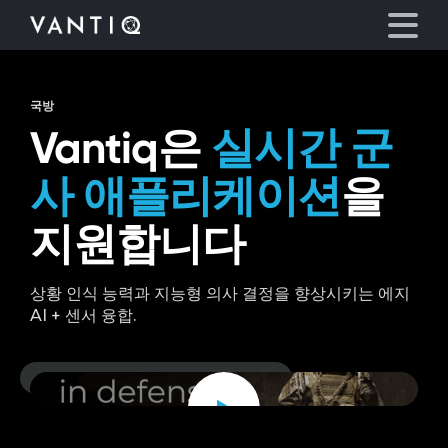
국방
플랫폼
Vantiq은
실시간 군
산업
사 애플리케이션
을
지원합니다
파트너
회사
상황 인식 능력과 지능형 의사 결정을 향상시키는 에지
AI + 센서 융합.
리소스
Watch
video
언어